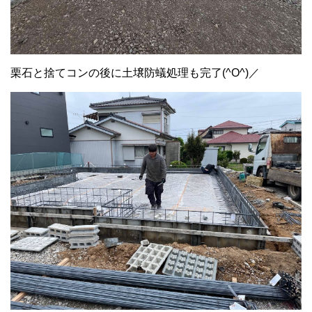
栗石と捨てコンの後に土壌防蟻処理も完了(^O^)／