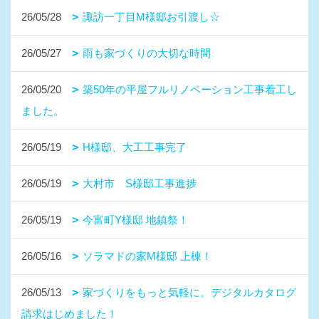
26/05/28
諏訪一丁目M様邸お引渡し☆
26/05/27
雨も家づくりの大切な時間
26/05/20
築50年の平屋フルリノベーション工事着工し
ました。
26/05/19
H様邸、大工工事完了
26/05/19
大村市 S様邸工事進捗
26/05/19
今富町Y様邸 地鎮祭！
26/05/16
ソラマドの家M様邸 上棟！
26/05/13
家づくりをもっと気軽に。デジタルカタログ
請求はじめました！