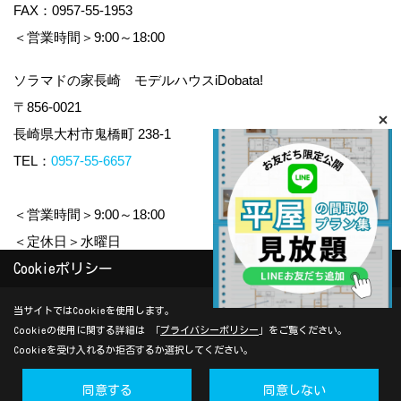
FAX：0957-55-1953
＜営業時間＞9:00～18:00
ソラマドの家長崎 モデルハウスiDobata!
〒856-0021
長崎県大村市鬼橋町 238-1
TEL：
0957-55-6657
＜営業時間＞9:00～18:00
＜定休日＞水曜日
Cookieポリシー
Copyright (c) yamauchi-jyuken. All Rights Reserved.
当サイトではCookieを使用します。
Cookieの使用に関する詳細は 「
プライバシーポリシー
」をご覧ください。
Produced by
ゴデスクリエイト
Cookieを受け入れるか拒否するか選択してください。
同意する
同意しない