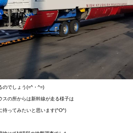
でしょう(=^・^=)
ウスの所からは新幹線が走る様子は
待ってみたいと思います(^O^)