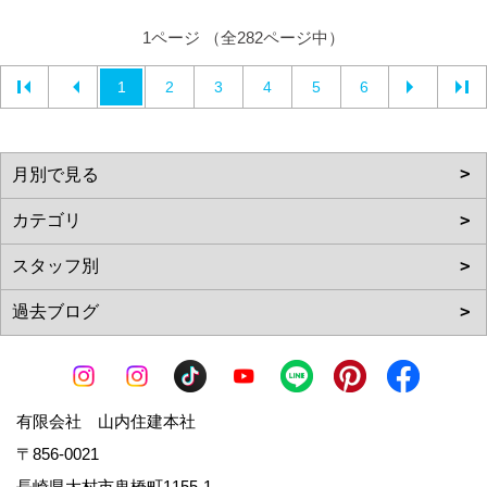
1ページ （全282ページ中）
1
2
3
4
5
6
有限会社 山内住建本社
〒856-0021
長崎県大村市鬼橋町1155-1