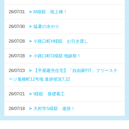
26/07/31
M様邸 祝上棟！
26/07/30
猛暑の水やり
26/07/28
小路口町H様邸 お引き渡し
26/07/28
小路口町O様邸 地鎮祭！
26/07/23
【平屋建売住宅】「自由家FIT」フリーステ
ージ鬼橋町12号地 進捗状況7.22
26/07/21
I様邸 基礎着工
26/07/18
大村市S様邸 進捗！