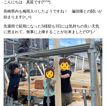
こんにちは 真延です(*^^*)
長崎県内も梅雨入りしたようですね！ 偏頭痛との闘いが
始まります(>_<)
先週雨で延期になったS様邸も3日には気持ちの良い天気
に恵まれて、無事に上棟することが出来ました(^O^)／