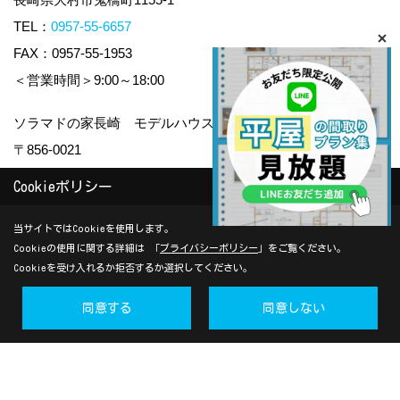
TEL：
0957-55-6657
FAX：0957-55-1953
＜営業時間＞9:00～18:00
ソラマドの家長崎 モデルハウスiDobata!
〒856-0021
長崎県大村市鬼橋町 238-1
Cookieポリシー
TEL：
0957-55-6657
当サイトではCookieを使用します。
Cookieの使用に関する詳細は 「
プライバシーポリシー
」をご覧ください。
＜営業時間＞9:00～18:00
Cookieを受け入れるか拒否するか選択してください。
＜定休日＞水曜日
同意する
同意しない
Copyright (c) yamauchi-jyuken. All Rights Reserved.
Produced by
ゴデスクリエイト