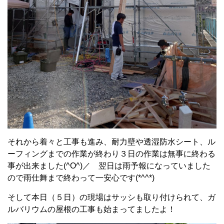
それから着々と工事も進み、耐力壁や透湿防水シート、ル
ーフィングまでの作業が終わり３日の作業は無事に終わる
事が出来ました(^O^)／ 翌日は雨予報になっていました
ので雨仕舞まで終わって一安心です(*^^*)
そして本日（５日）の現場はサッシも取り付けられて、ガ
ルバリウムの屋根の工事も始まってましたよ！