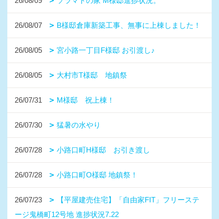
26/08/09
ソラマドの家 M様邸進捗状況。
26/08/07
B様邸倉庫新築工事、無事に上棟しました！
26/08/05
宮小路一丁目F様邸 お引渡し♪
26/08/05
大村市T様邸 地鎮祭
26/07/31
M様邸 祝上棟！
26/07/30
猛暑の水やり
26/07/28
小路口町H様邸 お引き渡し
26/07/28
小路口町O様邸 地鎮祭！
26/07/23
【平屋建売住宅】「自由家FIT」フリーステ
ージ鬼橋町12号地 進捗状況7.22