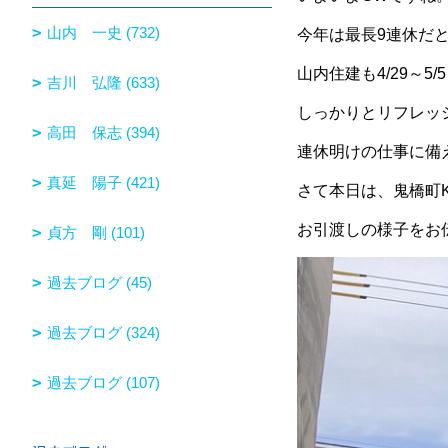
山内 一史 (732)
今年は最長9連休だ
山内住建も4/29～
吉川 弘隆 (633)
しっかりとリフレッ
高田 保志 (394)
連休明けの仕事に備え
真延 陽子 (421)
さて本日は、鬼橋町
お引渡しの様子をお
貞方 剛 (101)
過去ブログ (45)
過去ブログ (324)
過去ブログ (107)