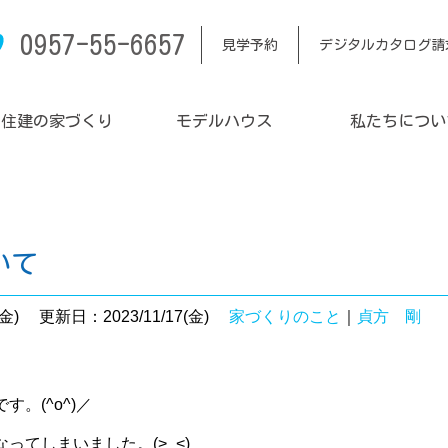
0957-55-6657
見学予約
デジタルカタログ請
内住建の家づくり
モデルハウス
私たちについ
いて
金)
更新日：2023/11/17(金)
家づくりのこと
｜
貞方 剛
。(^o^)／
ってしまいました。(>_<)