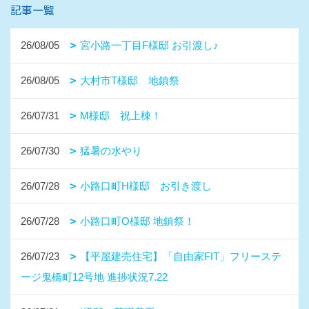
記事一覧
26/08/05
宮小路一丁目F様邸 お引渡し♪
26/08/05
大村市T様邸 地鎮祭
26/07/31
M様邸 祝上棟！
26/07/30
猛暑の水やり
26/07/28
小路口町H様邸 お引き渡し
26/07/28
小路口町O様邸 地鎮祭！
26/07/23
【平屋建売住宅】「自由家FIT」フリーステ
ージ鬼橋町12号地 進捗状況7.22