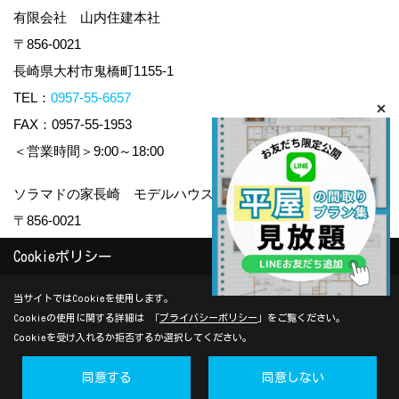
有限会社 山内住建本社
〒856-0021
長崎県大村市鬼橋町1155-1
TEL：
0957-55-6657
FAX：0957-55-1953
＜営業時間＞9:00～18:00
ソラマドの家長崎 モデルハウスiDobata!
〒856-0021
長崎県大村市鬼橋町 238-1
Cookieポリシー
TEL：
0957-55-6657
当サイトではCookieを使用します。
Cookieの使用に関する詳細は 「
プライバシーポリシー
」をご覧ください。
＜営業時間＞9:00～18:00
Cookieを受け入れるか拒否するか選択してください。
＜定休日＞水曜日
同意する
同意しない