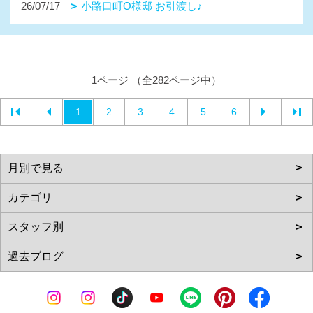
26/07/17
小路口町O様邸 お引渡し♪
1ページ （全282ページ中）
1
2
3
4
5
6