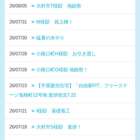
26/08/05
大村市T様邸 地鎮祭
26/07/31
M様邸 祝上棟！
26/07/30
猛暑の水やり
26/07/28
小路口町H様邸 お引き渡し
26/07/28
小路口町O様邸 地鎮祭！
26/07/23
【平屋建売住宅】「自由家FIT」フリーステ
ージ鬼橋町12号地 進捗状況7.22
26/07/21
I様邸 基礎着工
26/07/18
大村市S様邸 進捗！