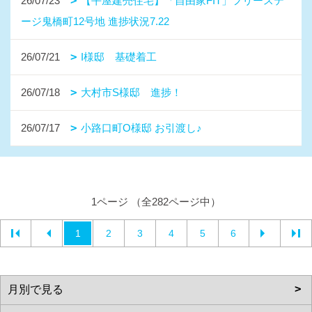
26/07/23
【平屋建売住宅】「自由家FIT」フリーステ
ージ鬼橋町12号地 進捗状況7.22
26/07/21
I様邸 基礎着工
26/07/18
大村市S様邸 進捗！
26/07/17
小路口町O様邸 お引渡し♪
1ページ （全282ページ中）
1
2
3
4
5
6