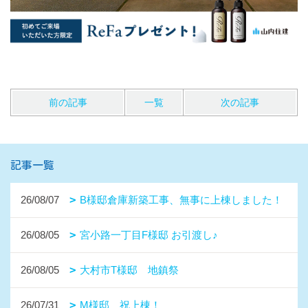
前の記事
一覧
次の記事
記事一覧
26/08/07
B様邸倉庫新築工事、無事に上棟しました！
26/08/05
宮小路一丁目F様邸 お引渡し♪
26/08/05
大村市T様邸 地鎮祭
26/07/31
M様邸 祝上棟！