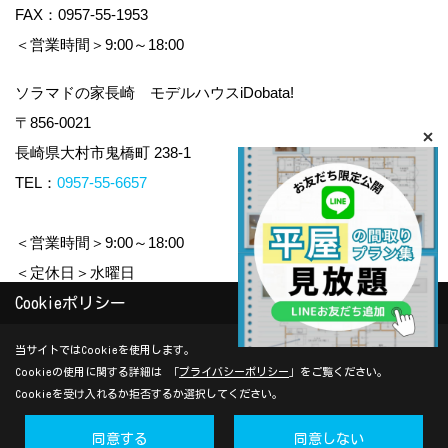
FAX：0957-55-1953
＜営業時間＞9:00～18:00
ソラマドの家長崎 モデルハウスiDobata!
〒856-0021
長崎県大村市鬼橋町 238-1
TEL：
0957-55-6657
＜営業時間＞9:00～18:00
＜定休日＞水曜日
Cookieポリシー
Copyright (c) yamauchi-jyuken. All Rights Reserved.
当サイトではCookieを使用します。
Cookieの使用に関する詳細は 「
プライバシーポリシー
」をご覧ください。
Produced by
ゴデスクリエイト
Cookieを受け入れるか拒否するか選択してください。
同意する
同意しない