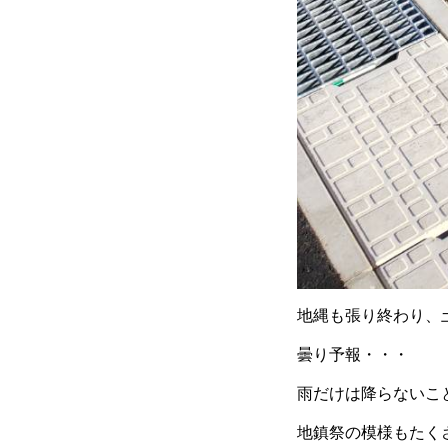
地縄も張り終わり、
曇り予報・・・
雨だけは降らないこと
地鎮祭の模様もたく