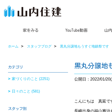
家をみる
YouTube動画
山
ホーム
スタッフブログ
黒丸分譲地もうすぐ地鎮祭です
黒丸分譲地
カテゴリ
家づくりのこと (2251)
公開日：2022/01/20(
日々のこと (581)
こんにちは 真延です(*
スタッフ別
長崎出身の福山雅治