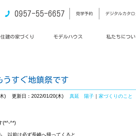
0957-55-6657
見学予約
デジタルカタロ
内住建の家づくり
モデルハウス
私たちについ
もうすぐ地鎮祭です
木)
更新日：2022/01/20(木)
真延 陽子
｜
家づくりのこと
^-^*)
も、以前は必ず長崎へ帰ってくると