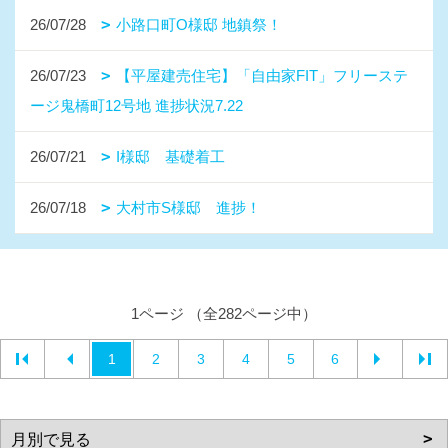
26/07/28
小路口町O様邸 地鎮祭！
26/07/23
【平屋建売住宅】「自由家FIT」フリーステ
ージ鬼橋町12号地 進捗状況7.22
26/07/21
I様邸 基礎着工
26/07/18
大村市S様邸 進捗！
1ページ （全282ページ中）
1
2
3
4
5
6