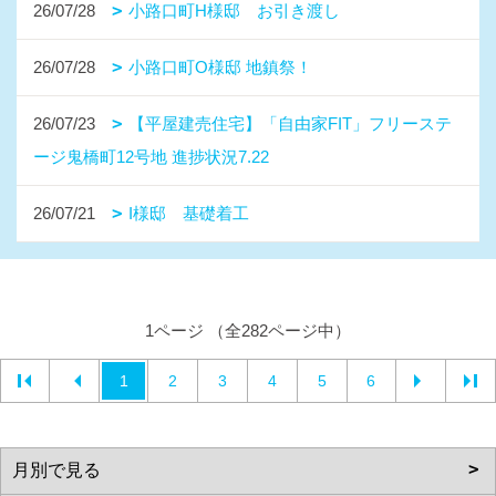
26/07/28
小路口町H様邸 お引き渡し
26/07/28
小路口町O様邸 地鎮祭！
26/07/23
【平屋建売住宅】「自由家FIT」フリーステ
ージ鬼橋町12号地 進捗状況7.22
26/07/21
I様邸 基礎着工
1ページ （全282ページ中）
1
2
3
4
5
6