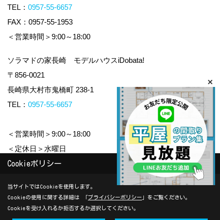
TEL：
0957-55-6657
FAX：0957-55-1953
＜営業時間＞9:00～18:00
ソラマドの家長崎 モデルハウスiDobata!
〒856-0021
長崎県大村市鬼橋町 238-1
TEL：
0957-55-6657
＜営業時間＞9:00～18:00
＜定休日＞水曜日
Cookieポリシー
Copyright (c) yamauchi-jyuken. All Rights Reserved.
当サイトではCookieを使用します。
Cookieの使用に関する詳細は 「
プライバシーポリシー
」をご覧ください。
Produced by
ゴデスクリエイト
Cookieを受け入れるか拒否するか選択してください。