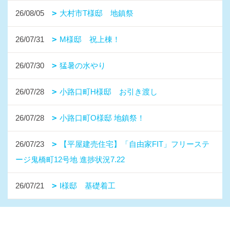
26/08/05
大村市T様邸 地鎮祭
26/07/31
M様邸 祝上棟！
26/07/30
猛暑の水やり
26/07/28
小路口町H様邸 お引き渡し
26/07/28
小路口町O様邸 地鎮祭！
26/07/23
【平屋建売住宅】「自由家FIT」フリーステ
ージ鬼橋町12号地 進捗状況7.22
26/07/21
I様邸 基礎着工