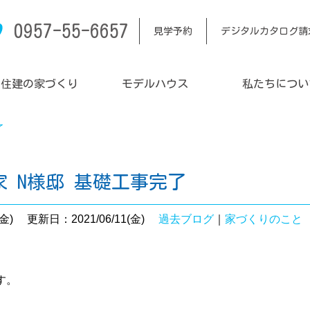
0957-55-6657
見学予約
デジタルカタログ請
内住建の家づくり
モデルハウス
私たちについ
完了
家 N様邸 基礎工事完了
金)
更新日：2021/06/11(金)
過去ブログ
｜
家づくりのこと
す。