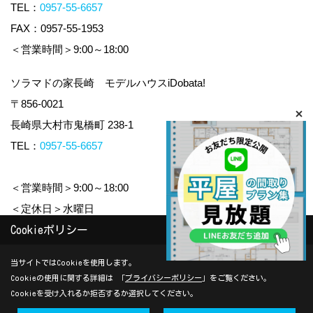
TEL：
0957-55-6657
FAX：0957-55-1953
＜営業時間＞9:00～18:00
ソラマドの家長崎 モデルハウスiDobata!
〒856-0021
長崎県大村市鬼橋町 238-1
TEL：
0957-55-6657
＜営業時間＞9:00～18:00
＜定休日＞水曜日
Cookieポリシー
Copyright (c) yamauchi-jyuken. All Rights Reserved.
当サイトではCookieを使用します。
Cookieの使用に関する詳細は 「
プライバシーポリシー
」をご覧ください。
Produced by
ゴデスクリエイト
Cookieを受け入れるか拒否するか選択してください。