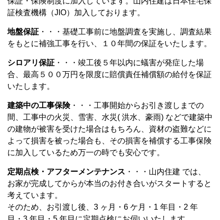
保証・保険制度に加入しています。山内住建は日本住宅保
証検査機構（JIO）加入しております。
地盤保証
・・・基礎工事前に地盤調査を実施し、調査結果
をもとに補強工事を行い、１０年間の保証をいたします。
シロアリ保証
・・・竣工後５年以内に蟻害が発症した場
合、最高５００万円を限度に賠償責任補償額の給付を保証
いたします。
建築中の工事保険
・・・工事開始からお引き渡しまでの
間、工事中の火災、雪害、水災( 洪水、豪雨) などで建築中
の建物が被害を受けた場合はもちろん、資材の盗難などに
よって損害を被った場合も、その損害を補償する工事保険
に加入しているため万一の時でも安心です。
定期点検・アフターメンテナンス
・・・山内住建 では、
お家が完成してからが本当のお付き合いがスタートすると
考えています。
そのため、お引渡し後、3 ヶ月・6 ケ月・1 年目・2 年
目・3 年目・5 年目に定期点検にお伺いいたします。