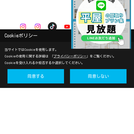
Cookieポリシー
有限会社 山内住建本社
〒856-0021
当サイトではCookieを使用します。
長崎県大村市鬼橋町1155-1
Cookieの使用に関する詳細は 「
プライバシーポリシー
」をご覧ください。
Cookieを受け入れるか拒否するか選択してください。
TEL：
0957-55-6657
FAX：0957-55-1953
同意する
同意しない
＜営業時間＞9:00～18:00
ソラマドの家長崎 モデルハウスiDobata!
〒856-0021
長崎県大村市鬼橋町 238-1
TEL：
0957-55-6657