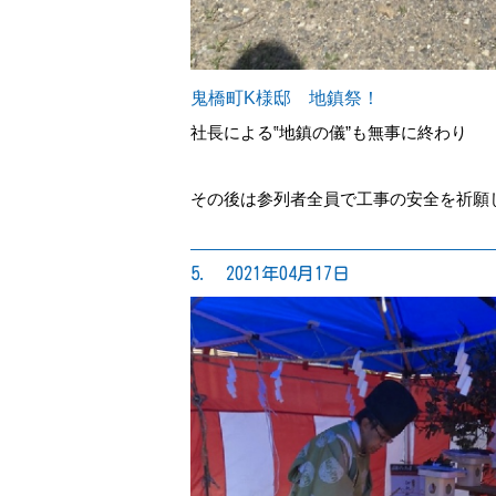
鬼橋町K様邸 地鎮祭！
社長による‟地鎮の儀”も無事に終わり
その後は参列者全員で工事の安全を祈願
5. 2021年04月17日