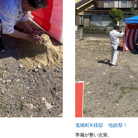
鬼橋町K様邸 地鎮祭！
準備が整い次第、