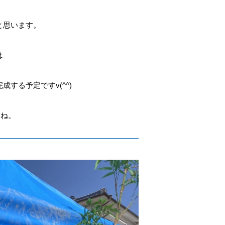
と思います。
は
する予定ですv(^^)
いね。