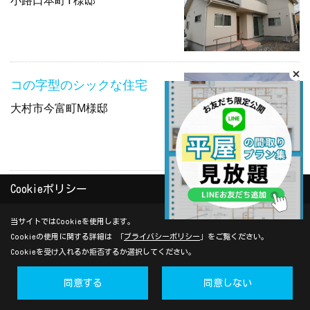
小路口本町Y様邸
コの字型のシックな住宅
大村市今富町M様邸
Cookieポリシー
モノトーンハウス
黒丸町Y様邸
当サイトではCookieを使用します。
Cookieの使用に関する詳細は 「
プライバシーポリシー
」をご覧ください。
Cookieを受け入れるか拒否するか選択してください。
同意する
同意しない
和の雰囲気を大切にした2階