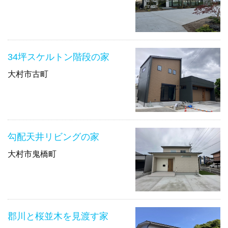
34坪スケルトン階段の家
大村市古町
勾配天井リビングの家
大村市鬼橋町
郡川と桜並木を見渡す家