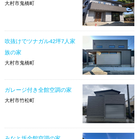
大村市鬼橋町
吹抜けでツナガル42坪7人家
族の家
大村市鬼橋町
ガレージ付き全館空調の家
大村市竹松町
みなと坂全館空調の家