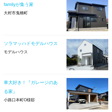
familyが集う家
大村市鬼橋町
ソラマッハドモデルハウス
モデルハウス
車大好き！『ガレージのあ
る家』
小路口本町O様邸