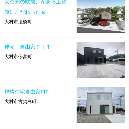
大空間の吹抜けがある上質
感にこだわった家
大村市鬼橋町
建売 自由家ＦＩＴ
大村市今富町
規格住宅自由家FIT
大村市古賀島町