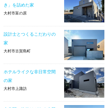
き」を詰めた家
大村市富の原
設計士とつくるこだわりの
家
大村市古賀島町
ホテルライクな非日常空間
の家
大村市上諏訪