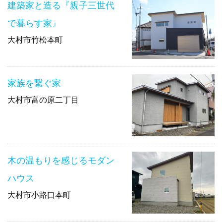
建築家と造る『親子三世代
で暮らす家』
大村市竹松本町
家族を繋ぐ家
大村市富の原二丁目
木の温もりを感じるモダン
ハウス
大村市小路口本町