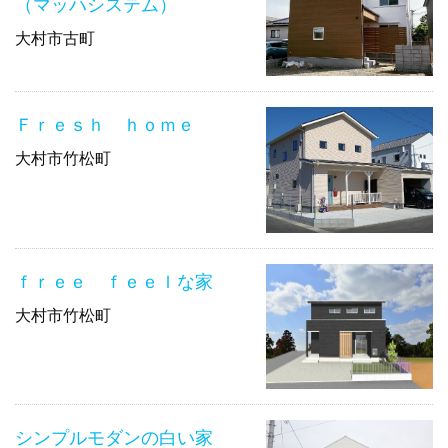
（マッハシステム）
大村市古町
Ｆｒｅｓｈ ｈｏｍｅ
大村市竹松町
ｆｒｅｅ ｆｅｅｌな家
大村市竹松町
シンプルモダンの白い家