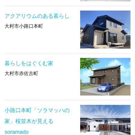
アクアリウムのある暮らし
大村市小路口本町
暮らしをはぐくむ家
大村市赤佐古町
小路口本町「ソラマッハの
家」桜並木が見える
soramado