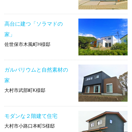
高台に建つ「ソラマドの
家」
佐世保市木風町H様邸
ガルバリウムと自然素材の
家
大村市武部町K様邸
モダンな２階建て住宅
大村市小路口本町S様邸