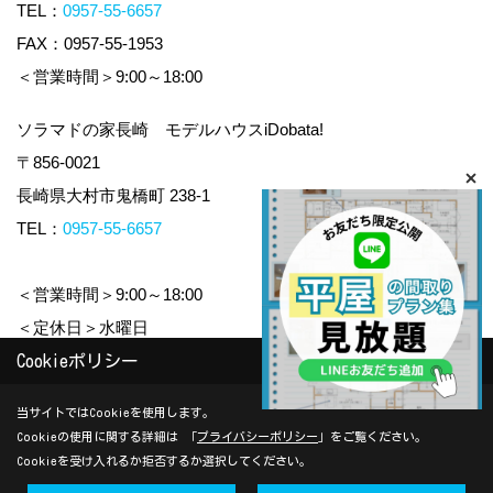
TEL：
0957-55-6657
FAX：0957-55-1953
＜営業時間＞9:00～18:00
ソラマドの家長崎 モデルハウスiDobata!
〒856-0021
長崎県大村市鬼橋町 238-1
TEL：
0957-55-6657
＜営業時間＞9:00～18:00
＜定休日＞水曜日
Cookieポリシー
Copyright (c) yamauchi-jyuken. All Rights Reserved.
当サイトではCookieを使用します。
Cookieの使用に関する詳細は 「
プライバシーポリシー
」をご覧ください。
Produced by
ゴデスクリエイト
Cookieを受け入れるか拒否するか選択してください。