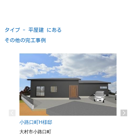
タイプ - 平屋建 にある
その他の完工事例
小路口町H様邸
大村市小路口町
諏訪1丁