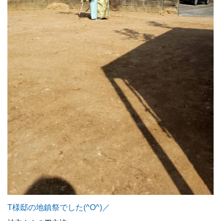
T様邸の地鎮祭でした(^O^)／