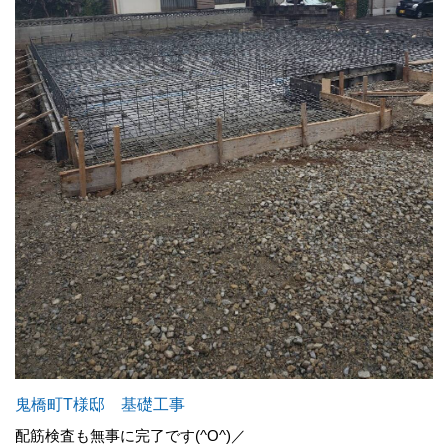
鬼橋町T様邸 基礎工事
配筋検査も無事に完了です(^O^)／