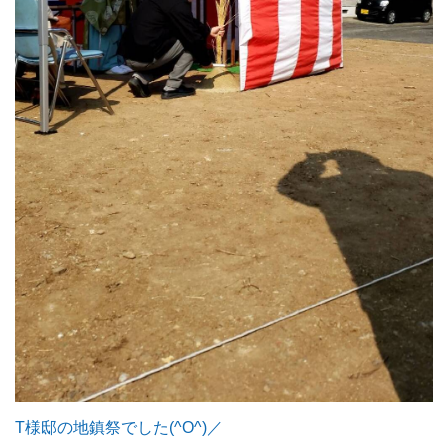
T様邸の地鎮祭でした(^O^)／