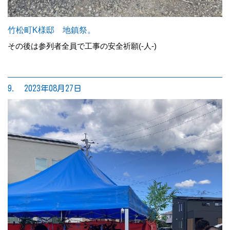
竹松町K様邸 地鎮祭。
その後は参列者全員で工事の安全祈願(-人-)
9. 2023年08月27日