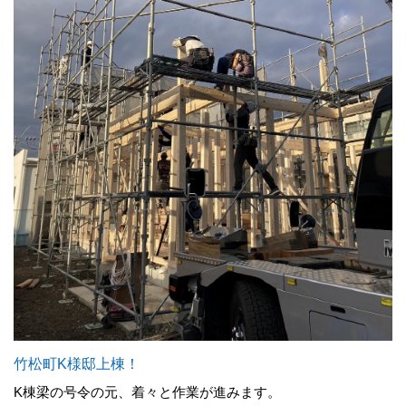
竹松町K様邸上棟！
K棟梁の号令の元、着々と作業が進みます。