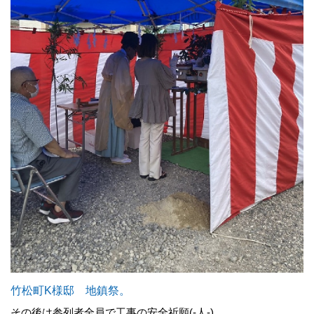
竹松町K様邸 地鎮祭。
その後は参列者全員で工事の安全祈願(-人-)