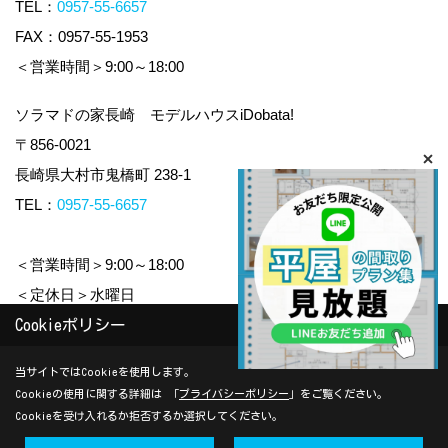
TEL：
0957-55-6657
FAX：0957-55-1953
＜営業時間＞9:00～18:00
ソラマドの家長崎 モデルハウスiDobata!
〒856-0021
長崎県大村市鬼橋町 238-1
TEL：
0957-55-6657
＜営業時間＞9:00～18:00
＜定休日＞水曜日
Cookieポリシー
Copyright (c) yamauchi-jyuken. All Rights Reserved.
当サイトではCookieを使用します。
Cookieの使用に関する詳細は 「
プライバシーポリシー
」をご覧ください。
Produced by
ゴデスクリエイト
Cookieを受け入れるか拒否するか選択してください。