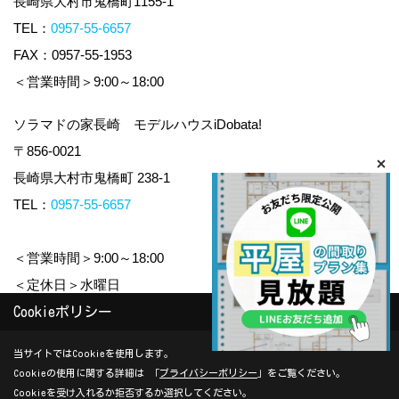
長崎県大村市鬼橋町1155-1
TEL：
0957-55-6657
FAX：0957-55-1953
＜営業時間＞9:00～18:00
ソラマドの家長崎 モデルハウスiDobata!
〒856-0021
長崎県大村市鬼橋町 238-1
TEL：
0957-55-6657
＜営業時間＞9:00～18:00
＜定休日＞水曜日
Cookieポリシー
Copyright (c) yamauchi-jyuken. All Rights Reserved.
当サイトではCookieを使用します。
Cookieの使用に関する詳細は 「
プライバシーポリシー
」をご覧ください。
Produced by
ゴデスクリエイト
Cookieを受け入れるか拒否するか選択してください。