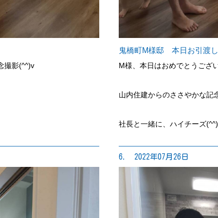
鬼橋町M様邸 本日お引渡
影(^^)v
M様、本日はおめでとうございま
山内住建からのささやかな記
社長と一緒に、ハイチーズ(^^)
6. 2022年07月26日