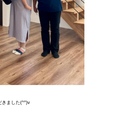
し
ました(^^)v