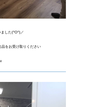
し
した(^O^)／
念品をお受け取りください
v