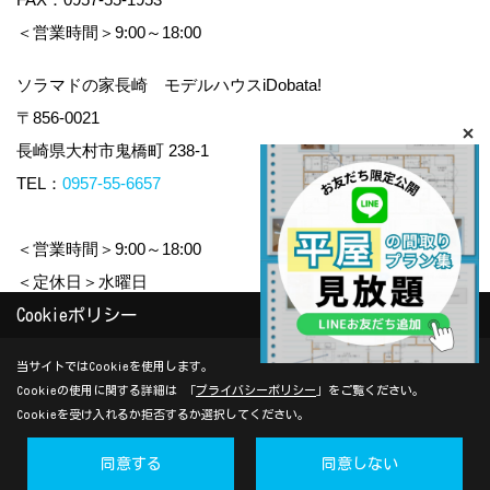
＜営業時間＞9:00～18:00
ソラマドの家長崎 モデルハウスiDobata!
〒856-0021
長崎県大村市鬼橋町 238-1
TEL：
0957-55-6657
＜営業時間＞9:00～18:00
＜定休日＞水曜日
Cookieポリシー
Copyright (c) yamauchi-jyuken. All Rights Reserved.
当サイトではCookieを使用します。
Cookieの使用に関する詳細は 「
プライバシーポリシー
」をご覧ください。
Produced by
ゴデスクリエイト
Cookieを受け入れるか拒否するか選択してください。
同意する
同意しない