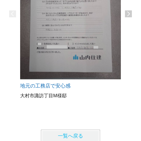
地元の工務店で安心感
大村市諏訪丁目M様邸
マッハシ
長崎市O
一覧へ戻る