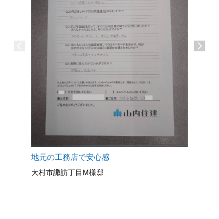
地元の工務店で安心感
大村市諏訪丁目M様邸
マッハシ
長崎市O