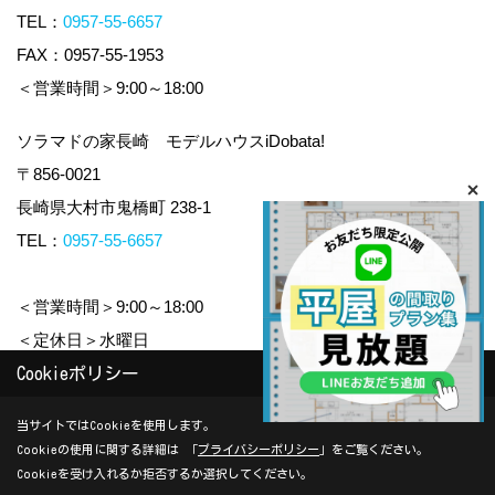
TEL：
0957-55-6657
FAX：0957-55-1953
＜営業時間＞9:00～18:00
ソラマドの家長崎 モデルハウスiDobata!
〒856-0021
長崎県大村市鬼橋町 238-1
TEL：
0957-55-6657
＜営業時間＞9:00～18:00
＜定休日＞水曜日
Cookieポリシー
Copyright (c) yamauchi-jyuken. All Rights Reserved.
当サイトではCookieを使用します。
Cookieの使用に関する詳細は 「
プライバシーポリシー
」をご覧ください。
Produced by
ゴデスクリエイト
Cookieを受け入れるか拒否するか選択してください。