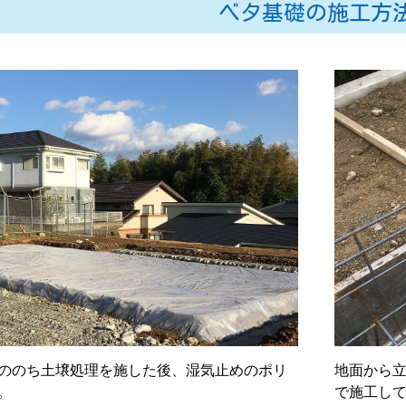
ベタ基礎の施工方
ののち土壌処理を施した後、湿気止めのポリ
地面から
。
で施工し