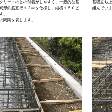
クリートのとの付着がしやすく、一般的な基
基礎立ち
異形鉄筋直径１３㎜を仕様し、縦横１５０ピ
組んでい
す。
の間隔を表します。