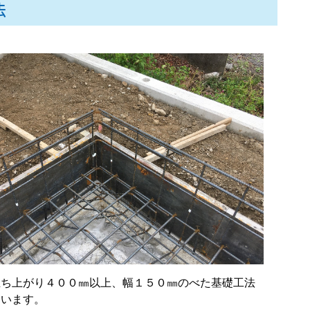
法
立ち上がり４００㎜以上、幅１５０㎜のべた基礎工法
ています。