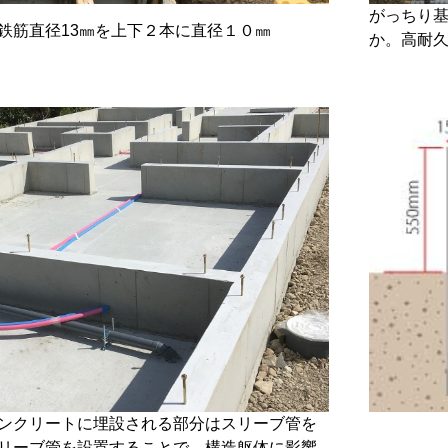
がっちり
鉄筋直径13㎜を上下２本に直径１０㎜
か。高耐
ンクリートに埋設される部分はスリーブ管を
リーブ管を設置することで、構造躯体に影響