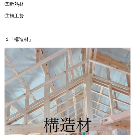
⑧断熱材
⑨施工費
１
「構造材」