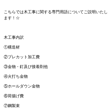
こちらでは木工事に関する専門用語についてご説明いたし
ます！☆
木工事内訳
①構造材
②プレカット加工費
③金物・釘及び接着剤他
④火打ち金物
⑤ホールダウン金物
⑥荷揚げ費
⑦鋼製束