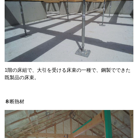
1階の床組で、大引を受ける床束の一種で、鋼製でできた
既製品の床束。
８
断熱材